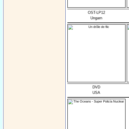
OST-LP12
Ungarn
DVD
USA