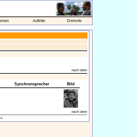
erien
Auftritte
Drehorte
nach oben
Synchronsprecher
Bild
nach oben
en.