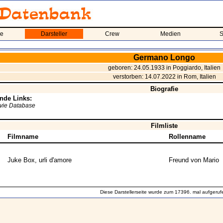
me
Darsteller
Crew
Medien
S
Germano Longo
geboren: 24.05.1933 in Poggiardo, Italien
verstorben: 14.07.2022 in Rom, Italien
Biografie
nde Links:
ovie Database
Filmliste
Filmname
Rollenname
Juke Box, urli d'amore
Freund von Mario
Diese Darstellerseite wurde zum 17396. mal aufgeruf