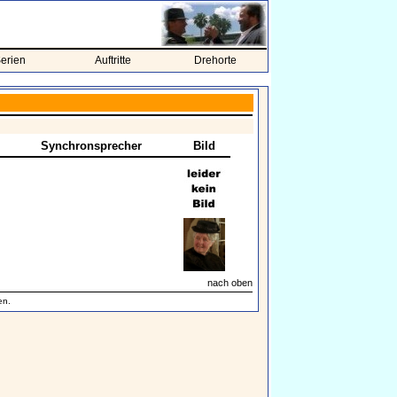
erien
Auftritte
Drehorte
Synchronsprecher
Bild
nach oben
en.