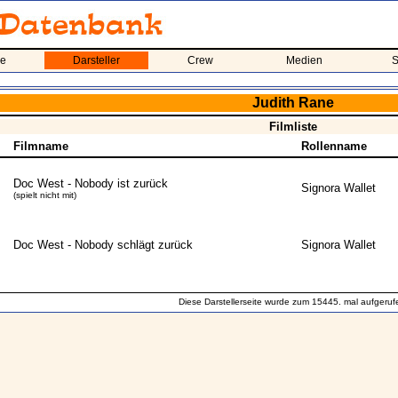
me
Darsteller
Crew
Medien
S
Judith Rane
Filmliste
Filmname
Rollenname
Doc West - Nobody ist zurück
Signora Wallet
(spielt nicht mit)
Doc West - Nobody schlägt zurück
Signora Wallet
Diese Darstellerseite wurde zum 15445. mal aufgeruf