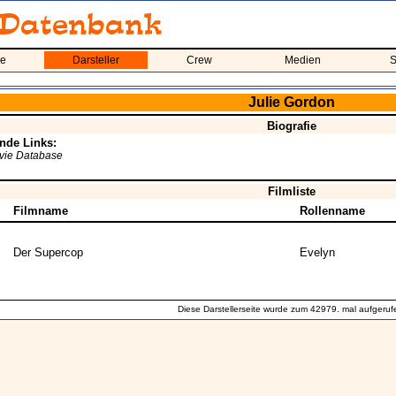
me
Darsteller
Crew
Medien
S
Julie Gordon
Biografie
nde Links:
ovie Database
Filmliste
Filmname
Rollenname
Der Supercop
Evelyn
Diese Darstellerseite wurde zum 42979. mal aufgeruf