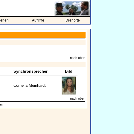
erien
Auftritte
Drehorte
nach oben
Synchronsprecher
Bild
Cornelia Meinhardt
nach oben
en.