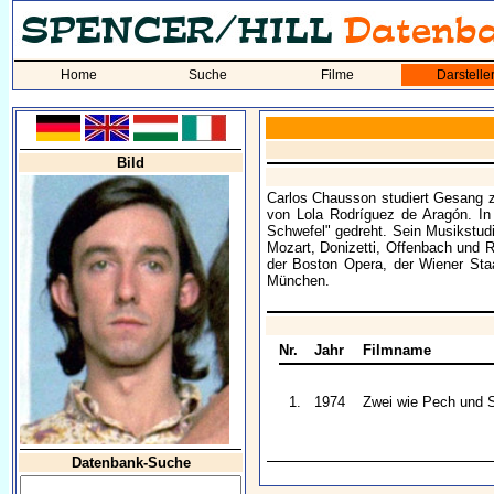
Home
Suche
Filme
Darstelle
Bild
Carlos Chausson studiert Gesang zu
von Lola Rodríguez de Aragón. In
Schwefel" gedreht. Sein Musikstudi
Mozart, Donizetti, Offenbach und Ro
der Boston Opera, der Wiener Staa
München.
Nr.
Jahr
Filmname
1.
1974
Zwei wie Pech und 
Datenbank-Suche