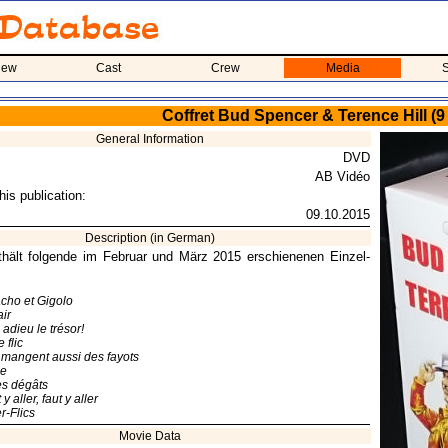
iew
Cast
Crew
Media
S
Coffret Bud Spencer & Terence Hill (
General Information
DVD
AB Vidéo
his publication:
09.10.2015
Description (in German)
hält folgende im Februar und März 2015 erschienenen Einzel-
cho et Gigolo
ir
 adieu le trésor!
 flic
mangent aussi des fayots
e
es dégâts
 aller, faut y aller
-Flics
Movie Data