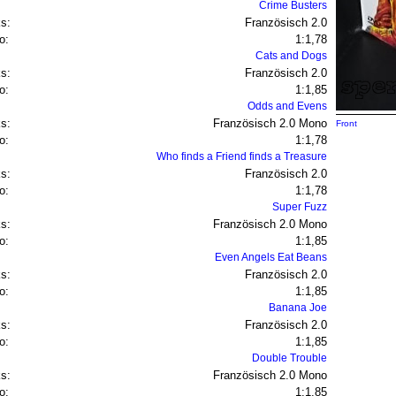
Crime Busters
s:
Französisch 2.0
o:
1:1,78
Cats and Dogs
s:
Französisch 2.0
o:
1:1,85
Odds and Evens
s:
Französisch 2.0 Mono
Front
o:
1:1,78
Who finds a Friend finds a Treasure
s:
Französisch 2.0
o:
1:1,78
Super Fuzz
s:
Französisch 2.0 Mono
o:
1:1,85
Even Angels Eat Beans
s:
Französisch 2.0
o:
1:1,85
Banana Joe
s:
Französisch 2.0
o:
1:1,85
Double Trouble
s:
Französisch 2.0 Mono
o:
1:1,85