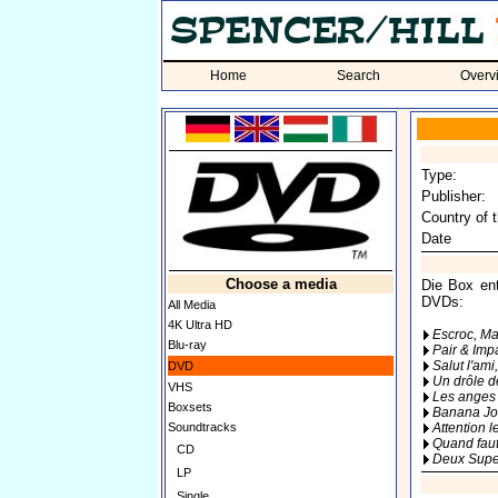
Home
Search
Overv
Type:
Publisher:
Country of t
Date
Choose a media
Die Box ent
DVDs:
All Media
4K Ultra HD
Escroc, Ma
Blu-ray
Pair & Impa
Salut l'ami,
DVD
Un drôle de
VHS
Les anges 
Boxsets
Banana Jo
Soundtracks
Attention l
Quand faut y
CD
Deux Super
LP
Single