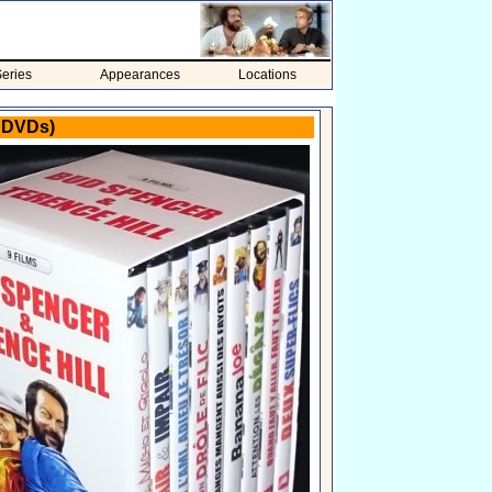
eries
Appearances
Locations
9 DVDs)