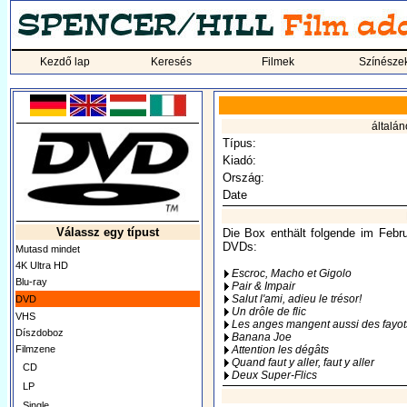
Kezdő lap
Keresés
Filmek
Színésze
általán
Típus:
Kiadó:
Ország:
Date
Válassz egy típust
Die Box enthält folgende im Febr
DVDs:
Mutasd mindet
4K Ultra HD
Escroc, Macho et Gigolo
Blu-ray
Pair & Impair
Salut l'ami, adieu le trésor!
DVD
Un drôle de flic
VHS
Les anges mangent aussi des fayot
Díszdoboz
Banana Joe
Filmzene
Attention les dégâts
Quand faut y aller, faut y aller
CD
Deux Super-Flics
LP
Single