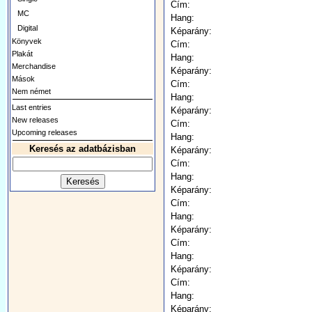
Cím:
MC
Hang:
Digital
Képarány:
Könyvek
Cím:
Plakát
Hang:
Merchandise
Képarány:
Mások
Cím:
Nem német
Hang:
Last entries
Képarány:
New releases
Cím:
Upcoming releases
Hang:
Keresés az adatbázisban
Képarány:
Cím:
Hang:
Képarány:
Cím:
Hang:
Képarány:
Cím:
Hang:
Képarány:
Cím:
Hang:
Képarány: