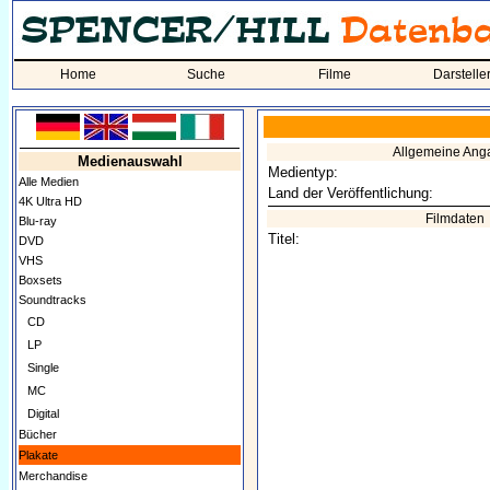
Home
Suche
Filme
Darstelle
Allgemeine Ang
Medienauswahl
Medientyp:
Alle Medien
Land der Veröffentlichung:
4K Ultra HD
Filmdaten
Blu-ray
Titel:
DVD
VHS
Boxsets
Soundtracks
CD
LP
Single
MC
Digital
Bücher
Plakate
Merchandise