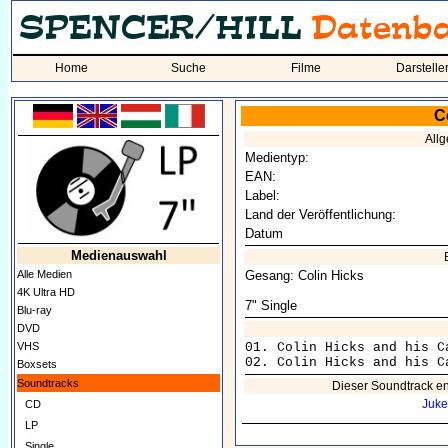
Home
Suche
Filme
Darstelle
C
All
Medientyp:
EAN:
Label:
Land der Veröffentlichung:
Datum
Medienauswahl
Alle Medien
Gesang: Colin Hicks
4K Ultra HD
7" Single
Blu-ray
DVD
VHS
01. Colin Hicks and his C
Boxsets
Soundtracks
Dieser Soundtrack en
Juke
CD
LP
Single