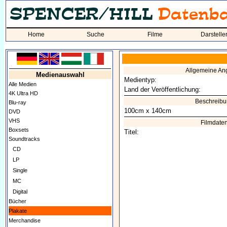
Home
Suche
Filme
Darstelle
Allgemeine A
Medienauswahl
Medientyp:
Alle Medien
Land der Veröffentlichung:
4K Ultra HD
Beschreib
Blu-ray
100cm x 140cm
DVD
VHS
Filmdate
Boxsets
Titel:
Soundtracks
CD
LP
Single
MC
Digital
Bücher
Plakate
Merchandise