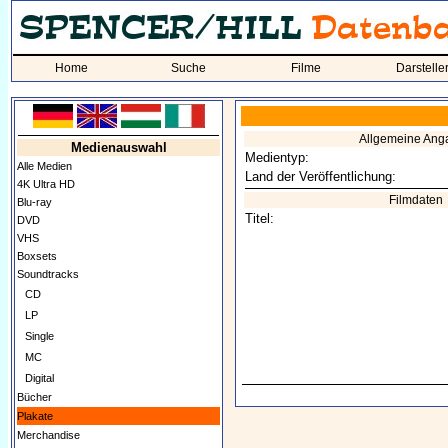
Home
Suche
Filme
Darstelle
Allgemeine Ang
Medienauswahl
Medientyp:
Alle Medien
Land der Veröffentlichung:
4K Ultra HD
Filmdaten
Blu-ray
Titel:
DVD
VHS
Boxsets
Soundtracks
CD
LP
Single
MC
Digital
Bücher
Plakate
Merchandise