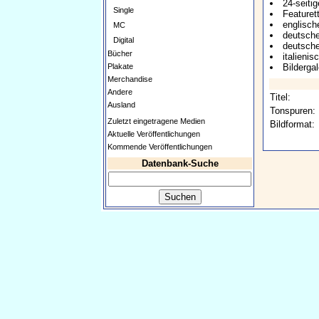
24-seiti
Single
Featuret
englische
MC
deutsche
Digital
deutsche
Bücher
italienis
Plakate
Bildergal
Merchandise
Andere
Titel:
Ausland
Tonspuren:
Zuletzt eingetragene Medien
Bildformat:
Aktuelle Veröffentlichungen
Kommende Veröffentlichungen
Datenbank-Suche