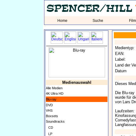
Home
Suche
Fil
Medientyp:
EAN:
Label:
Land der Ve
Datum
Medienauswahl
Dieses Medi
Alle Medien
Die Blu-ray
4K Ultra HD
wurde für di
Blu-ray
von Lars Dr
DVD
VHS
Laufzeiten:
Kinofassung
Boxsets
Comedyfass
Soundtracks
Langfassung
CD
LP