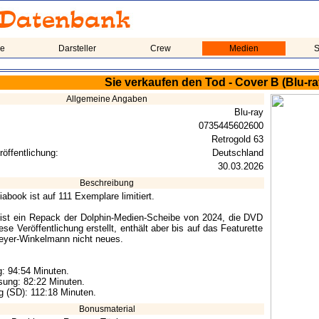
me
Darsteller
Crew
Medien
S
Sie verkaufen den Tod - Cover B (Blu-r
Allgemeine Angaben
Blu-ray
0735445602600
Retrogold 63
röffentlichung:
Deutschland
30.03.2026
Beschreibung
abook ist auf 111 Exemplare limitiert.
 ist ein Repack der Dolphin-Medien-Scheibe von 2024, die DVD
ese Veröffentlichung erstellt, enthält aber bis auf das Featurette
eyer-Winkelmann nicht neues.
: 94:54 Minuten.
ung: 82:22 Minuten.
 (SD): 112:18 Minuten.
Bonusmaterial