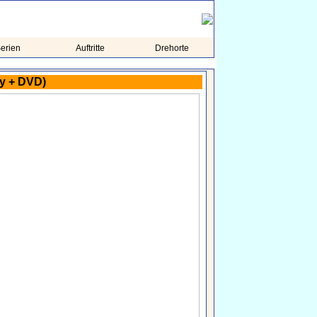
erien
Auftritte
Drehorte
ay + DVD)