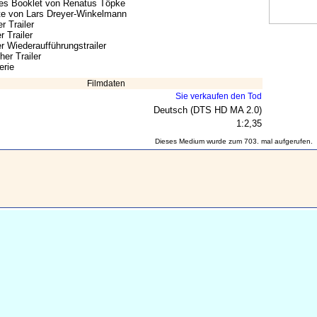
ges Booklet von Renatus Töpke
te von Lars Dreyer-Winkelmann
r Trailer
r Trailer
r Wiederaufführungstrailer
cher Trailer
erie
Filmdaten
Sie verkaufen den Tod
Deutsch (DTS HD MA 2.0)
1:2,35
Dieses Medium wurde zum 703. mal aufgerufen.