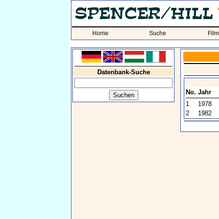
Home
Suche
Fil
Datenbank-Suche
No.
Jahr
1
1978
2
1982