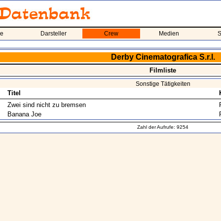
me
Darsteller
Crew
Medien
S
Derby Cinematografica S.r.l.
Filmliste
Sonstige Tätigkeiten
Titel
Zwei sind nicht zu bremsen
Banana Joe
Zahl der Aufrufe: 9254