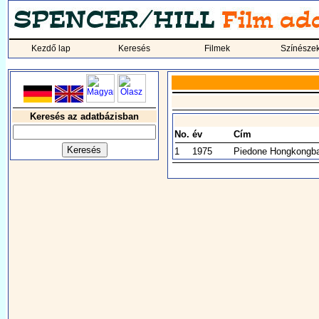
Kezdő lap
Keresés
Filmek
Színésze
Keresés az adatbázisban
No.
év
Cím
1
1975
Piedone Hongkongb