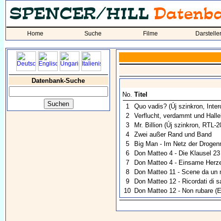
Home
Suche
Filme
Darstelle
Datenbank-Suche
No.
Titel
1
Quo vadis?
(Új szinkron, Inte
2
Verflucht, verdammt und Halle
3
Mr. Billion
(Új szinkron, RTL-2
4
Zwei außer Rand und Band
5
Big Man - Im Netz der Drogen
6
Don Matteo 4 - Die Klausel 23
7
Don Matteo 4 - Einsame Herz
8
Don Matteo 11 - Scene da un 
9
Don Matteo 12 - Ricordati di sa
10
Don Matteo 12 - Non rubare
(E