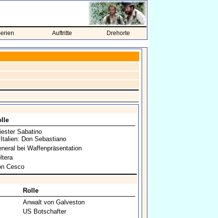
erien
Auftritte
Drehorte
lle
iester Sabatino
 Italien: Don Sebastiano
neral bei Waffenpräsentation
ltera
n Cesco
Rolle
Anwalt von Galveston
US Botschafter