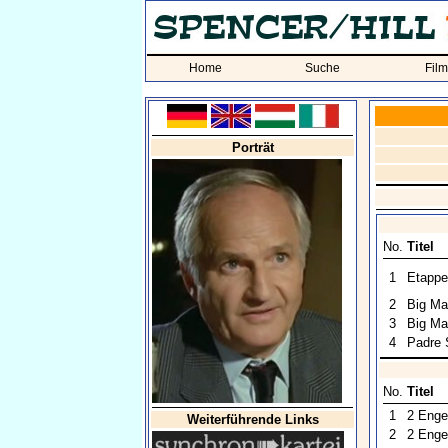
Home
Suche
Fil
Porträt
No.
Titel
1
Etappe
2
Big Ma
3
Big Ma
4
Padre 
No.
Titel
1
2 Enge
Weiterführende Links
2
2 Engel