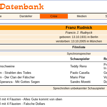
me
Darsteller
Crew
Medien
S
Franz Rudnick
Francis J. Rudnyck
geboren: 13.10.1931 in Berlin
verstorben: 13.10.2005 in München
Filmliste
Synchronsprecher
Schauspieler
Ro
Pr
nschweine
Teddy Reno
In
n - Strahlen des Todes
Paolo Casella
Ge
n - Der Clan der Fälscher
Mario Pilar
Vo
Speranza - Mit Gottes Segen
Sandro Moretti
Do
Sprechrollen unbekannter Schauspieler
l mit 4 Fäusten - Alles Gute kommt von oben
 mit 4 Fäusten - Falsche Dollars