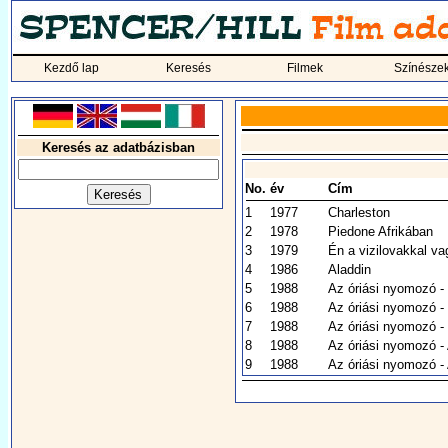
Kezdő lap
Keresés
Filmek
Színésze
Keresés az adatbázisban
No.
év
Cím
1
1977
Charleston
2
1978
Piedone Afrikában
3
1979
Én a vizilovakkal v
4
1986
Aladdin
5
1988
Az óriási nyomozó -
6
1988
Az óriási nyomozó 
7
1988
Az óriási nyomozó - 
8
1988
Az óriási nyomozó -
9
1988
Az óriási nyomozó -