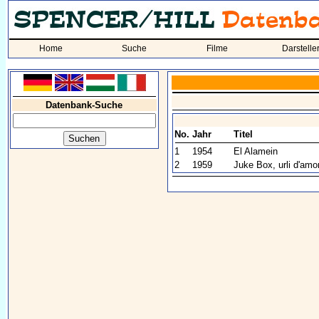
Home
Suche
Filme
Darstelle
Datenbank-Suche
No.
Jahr
Titel
1
1954
El Alamein
2
1959
Juke Box, urli d'amo