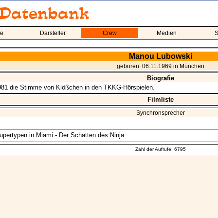
me
Darsteller
Crew
Medien
S
Manou Lubowski
geboren: 06.11.1969 in München
Biografie
 1981 die Stimme von Klößchen in den TKKG-Hörspielen.
Filmliste
Synchronsprecher
upertypen in Miami - Der Schatten des Ninja
Zahl der Aufrufe: 6795