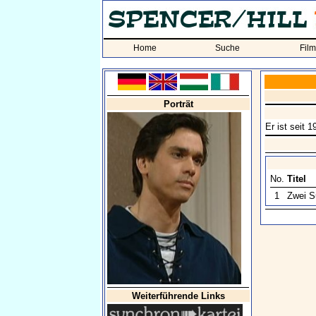
Home
Suche
Fil
Porträt
Er ist seit
No.
Titel
1
Zwei S
Weiterführende Links