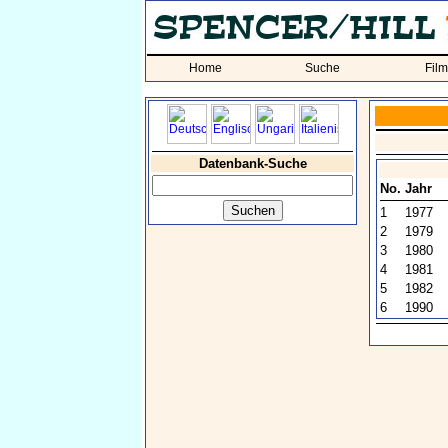
Home
Suche
Fil
Datenbank-Suche
No.
Jahr
1
1977
2
1979
3
1980
4
1981
5
1982
6
1990