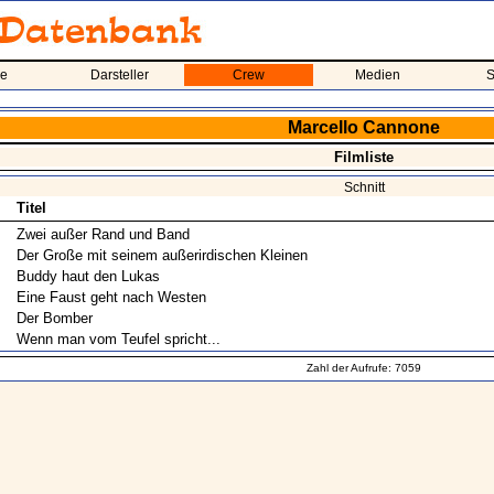
me
Darsteller
Crew
Medien
S
Marcello Cannone
Filmliste
Schnitt
Titel
Zwei außer Rand und Band
Der Große mit seinem außerirdischen Kleinen
Buddy haut den Lukas
Eine Faust geht nach Westen
Der Bomber
Wenn man vom Teufel spricht...
Zahl der Aufrufe: 7059