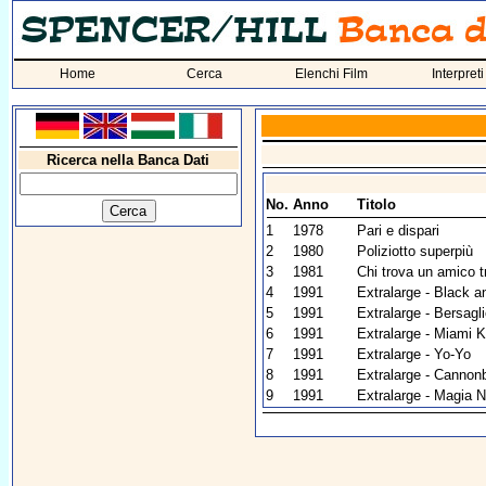
Home
Cerca
Elenchi Film
Interpreti
Ricerca nella Banca Dati
No.
Anno
Titolo
1
1978
Pari e dispari
2
1980
Poliziotto superpiù
3
1981
Chi trova un amico t
4
1991
Extralarge - Black 
5
1991
Extralarge - Bersagl
6
1991
Extralarge - Miami Ki
7
1991
Extralarge - Yo-Yo
8
1991
Extralarge - Cannonb
9
1991
Extralarge - Magia 