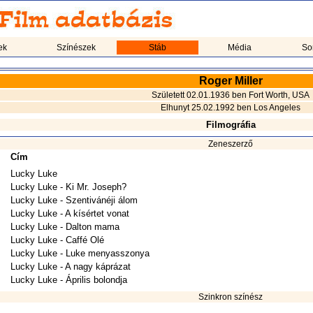
ek
Színészek
Stáb
Média
So
Roger Miller
Született 02.01.1936 ben Fort Worth, USA
Elhunyt 25.02.1992 ben Los Angeles
Filmográfia
Zeneszerző
Cím
Lucky Luke
Lucky Luke - Ki Mr. Joseph?
Lucky Luke - Szentivánéji álom
Lucky Luke - A kísértet vonat
Lucky Luke - Dalton mama
Lucky Luke - Caffé Olé
Lucky Luke - Luke menyasszonya
Lucky Luke - A nagy káprázat
Lucky Luke - Április bolondja
Szinkron színész