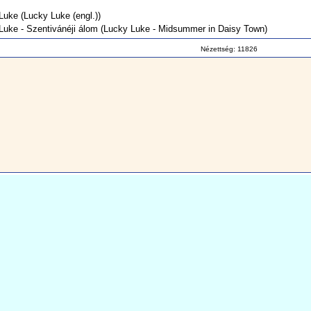
Luke
(Lucky Luke (engl.))
Luke - Szentivánéji álom
(Lucky Luke - Midsummer in Daisy Town)
Nézettség: 11826