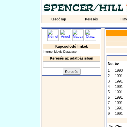
Kezdő lap
Keresés
Film
Kapcsolódó linkek
Internet Movie Database
Keresés az adatbázisban
No.
év
1
1990
2
1991
3
1991
4
1991
5
1991
6
1991
7
1991
8
1991
9
1991
No.
Cím