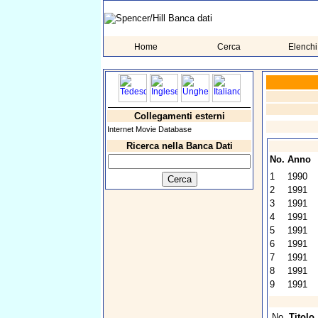
Home
Cerca
Elenchi
Collegamenti esterni
Internet Movie Database
Ricerca nella Banca Dati
No.
Anno
1
1990
2
1991
3
1991
4
1991
5
1991
6
1991
7
1991
8
1991
9
1991
No.
Titolo