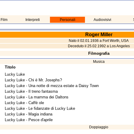
 Film
Interpreti
Personali
Audiovisivi
Roger Miller
Nato il 02.01.1936 a Fort Worth, USA
Deceduto il 25.02.1992 a Los Angeles
Filmografia
Musica
Titolo
Lucky Luke
Lucky Luke - Chi è Mr. Josephs?
Lucky Luke - Una notte di mezza estate a Daisy Town
Lucky Luke - Il treno fantasma
Lucky Luke - La mamma dei Daltons
Lucky Luke - Caffè ole
Lucky Luke - Le fidanzate di Lucky Luke
Lucky Luke - Magia indiana
Lucky Luke - Pesce d'aprile
Doppiaggio