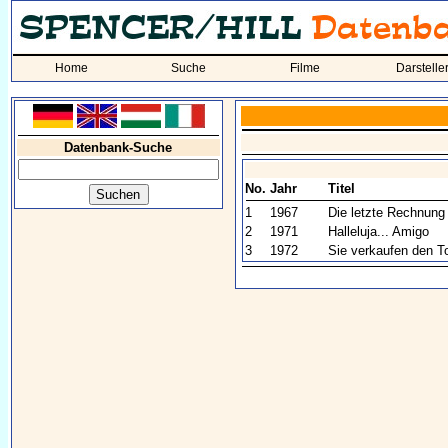
Home
Suche
Filme
Darstelle
Datenbank-Suche
No.
Jahr
Titel
1
1967
Die letzte Rechnung 
2
1971
Halleluja... Amigo
3
1972
Sie verkaufen den T