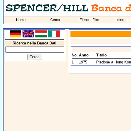
Home
Cerca
Elenchi Film
Interpreti
Ricerca nella Banca Dati
No.
Anno
Titolo
1
1975
Piedone a Hong Ko