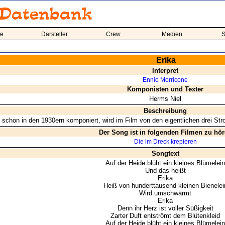
me
Darsteller
Crew
Medien
S
Erika
Interpret
Ennio Morricone
Komponisten und Texter
Herms Niel
Beschreibung
 schon in den 1930ern komponiert, wird im Film von den eigentlichen drei Str
Der Song ist in folgenden Filmen zu hö
Die im Dreck krepieren
Songtext
Auf der Heide blüht ein kleines Blümelein
Und das heißt
Erika
Heiß von hunderttausend kleinen Bienelei
Wird umschwärmt
Erika
Denn ihr Herz ist voller Süßigkeit
Zarter Duft entströmt dem Blütenkleid
Auf der Heide blüht ein kleines Blümelein