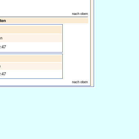
nach oben
ten
en
:47
n
:47
nach oben