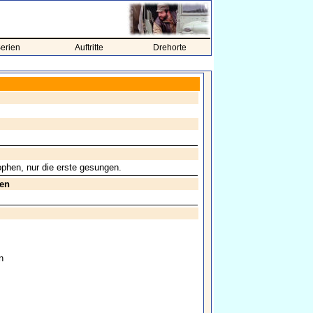
erien
Auftritte
Drehorte
ophen, nur die erste gesungen.
ren
n