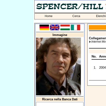
Home
Cerca
Elenchi
Immagine
Collegament
Internet M
No.
Ann
1.
2004
Ricerca nella Banca Dati