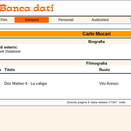
 Film
Interpreti
Personali
Audiovisivi
Carlo Mucari
Biografia
i esterni:
ovie Database
Filmografia
o
Titolo
Ruolo
Don Matteo 4 - La valigia
Vito Annosi
Questa pagina è stata visitata 17347. volte.