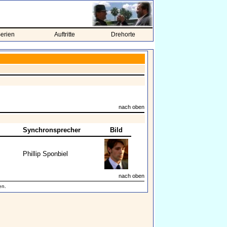
erien
Auftritte
Drehorte
nach oben
Synchronsprecher
Bild
Phillip Sponbiel
nach oben
en.