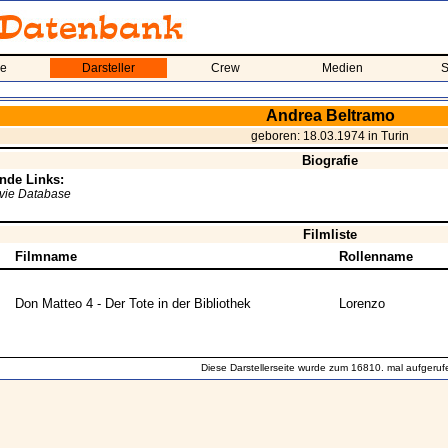
me
Darsteller
Crew
Medien
S
Andrea Beltramo
geboren: 18.03.1974 in Turin
Biografie
nde Links:
ovie Database
Filmliste
Filmname
Rollenname
Don Matteo 4 - Der Tote in der Bibliothek
Lorenzo
Diese Darstellerseite wurde zum 16810. mal aufgeruf