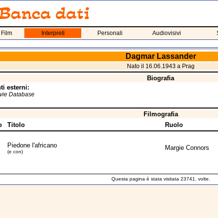
 Film
Interpreti
Personali
Audiovisivi
Dagmar Lassander
Nato il 16.06.1943 a Prag
Biografia
i esterni:
ovie Database
Filmografia
o
Titolo
Ruolo
Piedone l'africano
Margie Connors
(e con)
Questa pagina è stata visitata 23741. volte.