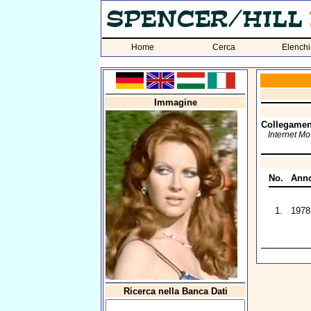
Home
Cerca
Elenchi
Immagine
Collegament
Internet M
No.
Ann
1.
1978
Ricerca nella Banca Dati