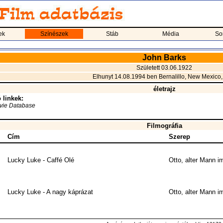
ek
Színészek
Stáb
Média
So
John Barks
Született 03.06.1922
Elhunyt 14.08.1994 ben Bernalillo, New Mexico
életrajz
 linkek:
ovie Database
Filmográfia
Cím
Szerep
Lucky Luke - Caffé Olé
Otto, alter Mann i
Lucky Luke - A nagy káprázat
Otto, alter Mann i