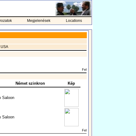
rozatok
Megjelenések
Locations
, USA
Fel
Német szinkron
Kép
m Saloon
m Saloon
Fel