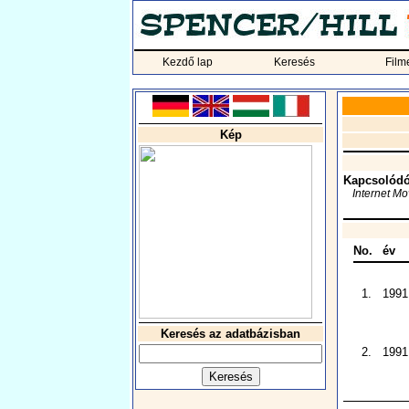
Kezdő lap
Keresés
Film
Kép
Kapcsolódó
Internet M
No.
év
1.
1991
Keresés az adatbázisban
2.
1991