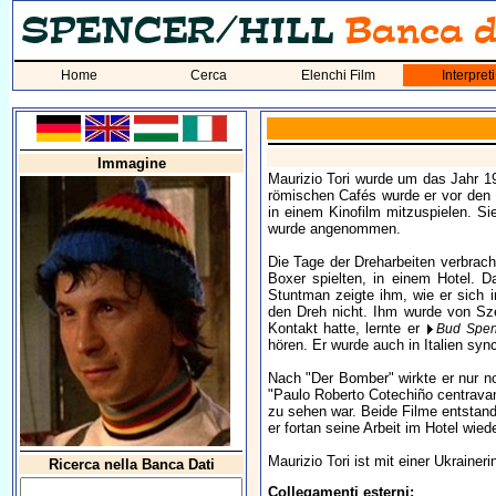
Home
Cerca
Elenchi Film
Interpreti
Immagine
Maurizio Tori wurde um das Jahr 19
römischen Cafés wurde er vor den
in einem Kinofilm mitzuspielen. S
wurde angenommen.
Die Tage der Dreharbeiten verbrac
Boxer spielten, in einem Hotel. D
Stuntman zeigte ihm, wie er sich
den Dreh nicht. Ihm wurde von Sz
Kontakt hatte, lernte er
Bud Spen
hören. Er wurde auch in Italien sync
Nach "Der Bomber" wirkte er nur no
"Paulo Roberto Cotechiño centrava
zu sehen war. Beide Filme entstand
er fortan seine Arbeit im Hotel wie
Maurizio Tori ist mit einer Ukraineri
Ricerca nella Banca Dati
Collegamenti esterni: