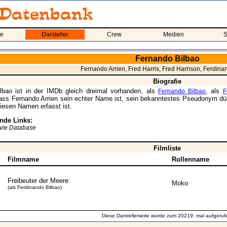
me
Darsteller
Crew
Medien
S
Fernando Bilbao
Fernando Arrien, Fred Harris, Fred Harrison, Ferdina
Biografie
lbao ist in der IMDb gleich dreimal vorhanden, als
, als
Fernando Bilbao
F
ass Fernando Arrien sein echter Name ist, sein bekanntestes Pseudonym dür
iesen Namen erfasst ist.
nde Links:
ovie Database
Filmliste
Filmname
Rollenname
Freibeuter der Meere
Moko
(als Ferdinando Bilbao)
Diese Darstellerseite wurde zum 20219. mal aufgeruf