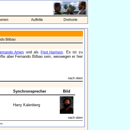
erien
Auftritte
Drehorte
ndo Bilbao
und als
. Es ist zu
ernando Arrien
Fred Harrison
fte aber Fernando Bilbao sein, weswegen er hier
nach oben
Synchronsprecher
Bild
Harry Kalenberg
nach oben
en.