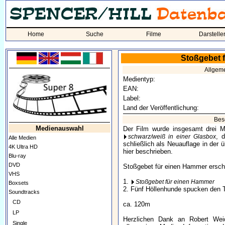
Home
Suche
Filme
Darstelle
Stoßgebet f
Allgem
Medientyp:
EAN:
Label:
Land der Veröffentlichung:
Bes
Medienauswahl
Der Film wurde insgesamt drei Ma
, 
schwarz/weiß in einer Glasbox
Alle Medien
schließlich als Neuauflage in der ü
4K Ultra HD
hier beschrieben.
Blu-ray
DVD
Stoßgebet für einen Hammer erschie
VHS
1.
Stoßgebet für einen Hammer
Boxsets
2. Fünf Höllenhunde spucken den 
Soundtracks
CD
ca. 120m
LP
Herzlichen Dank an Robert Wei
Single