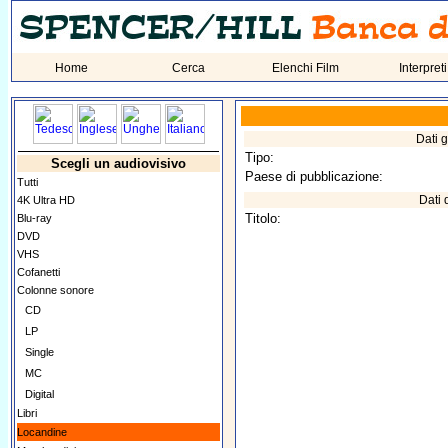
Home
Cerca
Elenchi Film
Interpreti
Dati g
Tipo:
Scegli un audiovisivo
Paese di pubblicazione:
Tutti
Dati 
4K Ultra HD
Titolo:
Blu-ray
DVD
VHS
Cofanetti
Colonne sonore
CD
LP
Single
MC
Digital
Libri
Locandine