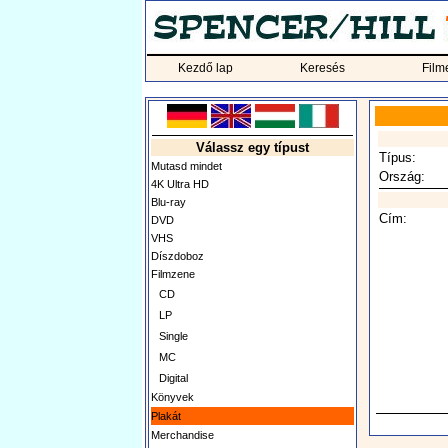
Kezdő lap
Keresés
Film
Válassz egy típust
Típus:
Mutasd mindet
Ország:
4K Ultra HD
Blu-ray
Cím:
DVD
VHS
Díszdoboz
Filmzene
CD
LP
Single
MC
Digital
Könyvek
Plakát
Merchandise