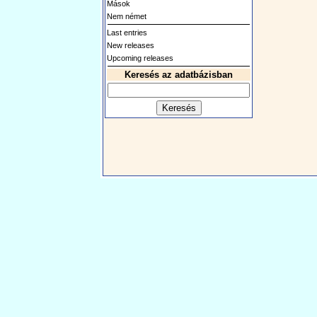
Mások
Nem német
Last entries
New releases
Upcoming releases
Keresés az adatbázisban