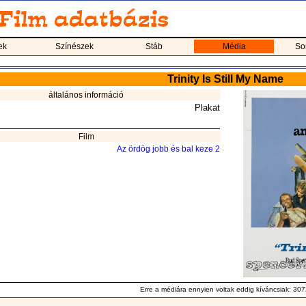
ek
Színészek
Stáb
Média
So
Trinity Is Still My Name
általános információ
Plakat
Film
Az ördög jobb és bal keze 2
Erre a médiára ennyien voltak eddig kíváncsiak: 307