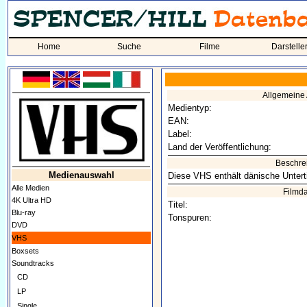
Home
Suche
Filme
Darstelle
Allgemeine
Medientyp:
EAN:
Label:
Land der Veröffentlichung:
Beschre
Medienauswahl
Diese VHS enthält dänische Unterti
Alle Medien
Filmd
4K Ultra HD
Titel:
Blu-ray
Tonspuren:
DVD
VHS
Boxsets
Soundtracks
CD
LP
Single