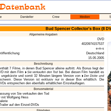
me
Darsteller
Crew
Medien
S
Bud Spencer Collector's Box (8 D
Allgemeine Angaben
DVD
4020974157537
e-m-s
röffentlichung:
Deutschland
15.05.2005
Beschreibung
thält 7 Filme, in denen Bud Spencer alleine auftritt. Als Bonus liegt der
VD mit dem Film
bei. Bei diesen Film handelt es
Sie verkaufen den Tod
e ungekürzte und somit 32 Minuten längere Version von
Der Dicke und
. Diese Version ist exklusiv nur in dieser Box erhältlich. Die
schwein
DVDs entsprechen den ebenfalls erhältlichen Einzelauflagen.
Bonusmaterial
fassung von Sie verkaufen den Tod
w mit Wolfgang Hess
alerie
Trailer auf den Einzel-DVDs
Filmdaten