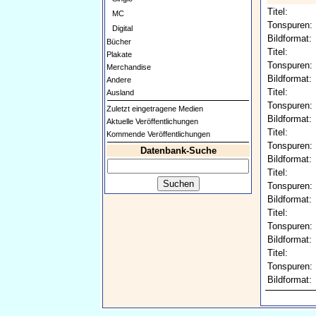
Titel:
MC
Tonspuren:
Digital
Bildformat:
Bücher
Titel:
Plakate
Tonspuren:
Merchandise
Bildformat:
Andere
Titel:
Ausland
Tonspuren:
Zuletzt eingetragene Medien
Bildformat:
Aktuelle Veröffentlichungen
Titel:
Kommende Veröffentlichungen
Tonspuren:
Datenbank-Suche
Bildformat:
Titel:
Tonspuren:
Bildformat:
Titel:
Tonspuren:
Bildformat:
Titel:
Tonspuren:
Bildformat: