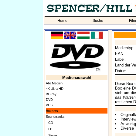
Home
Suche
Fil
Medientyp:
EAN:
Label:
Land der Ve
Datum
Medienauswahl
Alle Medien
Diese Box en
Box eine D
4K Ultra HD
sich um di
Blu-ray
das Warzen
DVD
restlichen 
VHS
Boxsets
Original
Soundtracks
Intervie
CD
Artworkg
Diverse 
LP
Single