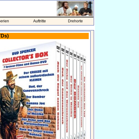
erien
Auftritte
Drehorte
VDs)