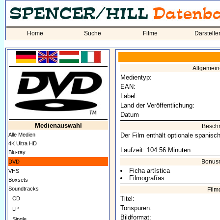
Home
Suche
Filme
Darstelle
Allgemei
Medientyp:
EAN:
Label:
Land der Veröffentlichung:
Datum
Medienauswahl
Besch
Alle Medien
Der Film enthält optionale spanische
4K Ultra HD
Laufzeit: 104:56 Minuten.
Blu-ray
Bonusm
DVD
Ficha artística
VHS
Filmografías
Boxsets
Soundtracks
Film
Titel:
CD
Tonspuren:
LP
Bildformat:
Single