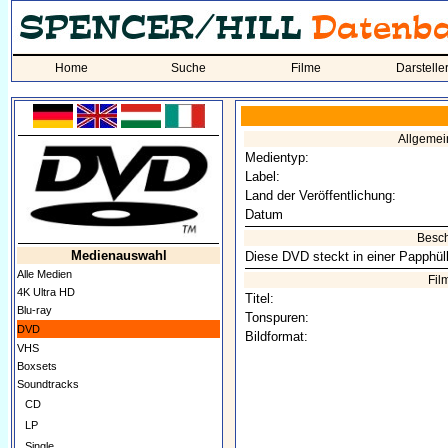
Home
Suche
Filme
Darstelle
Allgeme
Medientyp:
Label:
Land der Veröffentlichung:
Datum
Besc
Medienauswahl
Diese DVD steckt in einer Papphüll
Alle Medien
Fil
4K Ultra HD
Titel:
Blu-ray
Tonspuren:
DVD
Bildformat:
VHS
Boxsets
Soundtracks
CD
LP
Single