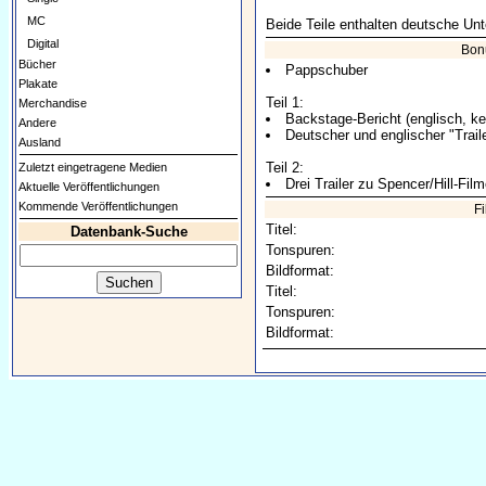
MC
Beide Teile enthalten deutsche Unte
Digital
Bon
Bücher
Pappschuber
Plakate
Teil 1:
Merchandise
Backstage-Bericht (englisch, kei
Andere
Deutscher und englischer "Trail
Ausland
Teil 2:
Zuletzt eingetragene Medien
Drei Trailer zu Spencer/Hill-Fil
Aktuelle Veröffentlichungen
Kommende Veröffentlichungen
F
Titel:
Datenbank-Suche
Tonspuren:
Bildformat:
Titel:
Tonspuren:
Bildformat: