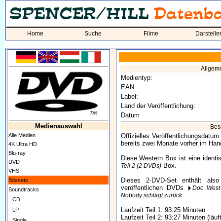
Home
Suche
Filme
Darstelle
Allgem
Medientyp:
EAN:
Label:
Land der Veröffentlichung:
Datum
Medienauswahl
Bes
Alle Medien
Offizielles Veröffentlichungsdatu
bereits zwei Monate vorher im Hand
4K Ultra HD
Blu-ray
Diese Western Box ist eine ident
DVD
-Box.
Teil 2 (2 DVDs)
VHS
Dieses 2-DVD-Set enthält also
Boxsets
veröffentlichen DVDs
Doc West 
Soundtracks
.
Nobody schlägt zurück
CD
Laufzeit Teil 1: 93:25 Minuten
LP
Laufzeit Teil 2: 93:27 Minuten (läu
Single