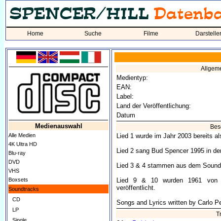
Home
Suche
Filme
Darstelle
Allgem
Medientyp:
EAN:
Label:
Land der Veröffentlichung:
Datum
Medienauswahl
Bes
Alle Medien
Lied 1 wurde im Jahr 2003 bereits a
4K Ultra HD
Lied 2 sang Bud Spencer 1995 in de
Blu-ray
DVD
Lied 3 & 4 stammen aus dem Sound
VHS
Boxsets
Lied 9 & 10 wurden 1961 von 
veröffentlicht.
Soundtracks
CD
Songs and Lyrics written by Carlo Pe
LP
T
Single