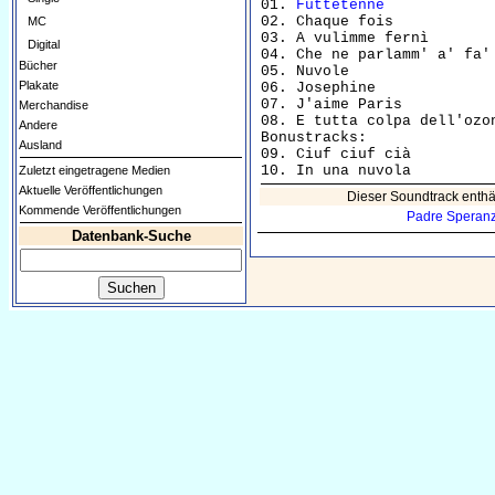
01. 
Futtetenne
            
02. Chaque fois           
MC
03. A vulimme fernì       
Digital
04. Che ne parlamm' a' fa'
Bücher
05. Nuvole                
Plakate
06. Josephine             
07. J'aime Paris          
Merchandise
08. E tutta colpa dell'ozo
Andere
Bonustracks:

Ausland
09. Ciuf ciuf cià         
Zuletzt eingetragene Medien
Aktuelle Veröffentlichungen
Dieser Soundtrack enthä
Kommende Veröffentlichungen
Padre Speranz
Datenbank-Suche