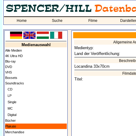
Home
Suche
Filme
Darstelle
Allgemeine 
Medienauswahl
Medientyp:
Alle Medien
Land der Veröffentlichung:
4K Ultra HD
Beschrei
Blu-ray
Locandina 33x70cm
DVD
VHS
Filmdat
Boxsets
Titel:
Soundtracks
CD
LP
Single
MC
Digital
Bücher
Plakate
Merchandise