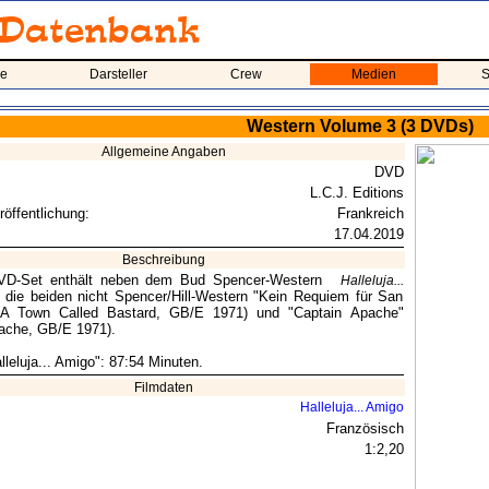
me
Darsteller
Crew
Medien
S
Western Volume 3 (3 DVDs)
Allgemeine Angaben
DVD
L.C.J. Editions
röffentlichung:
Frankreich
17.04.2019
Beschreibung
VD-Set enthält neben dem Bud Spencer-Western
Halleluja...
die beiden nicht Spencer/Hill-Western "Kein Requiem für San
(A Town Called Bastard, GB/E 1971) und "Captain Apache"
ache, GB/E 1971).
lleluja... Amigo": 87:54 Minuten.
Filmdaten
Halleluja... Amigo
Französisch
1:2,20