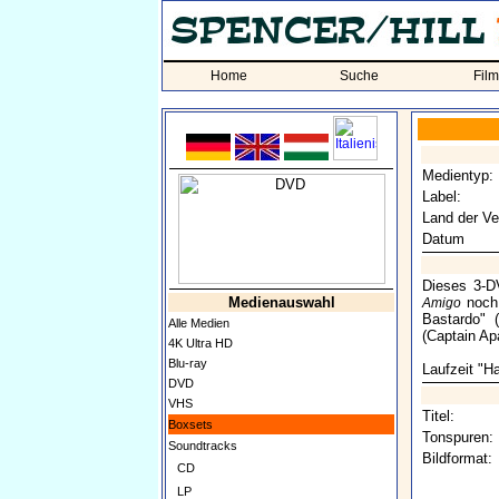
Home
Suche
Fil
Medientyp:
Label:
Land der Ve
Datum
Dieses 3-D
Medienauswahl
noch 
Amigo
Bastardo" 
Alle Medien
(Captain Ap
4K Ultra HD
Blu-ray
Laufzeit "Ha
DVD
VHS
Titel:
Boxsets
Tonspuren:
Soundtracks
Bildformat:
CD
LP