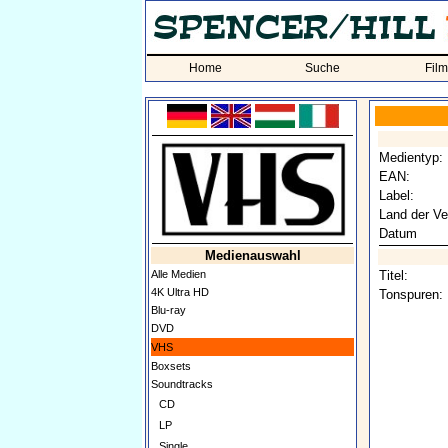
Home
Suche
Fil
Medientyp:
EAN:
Label:
Land der Ve
Datum
Medienauswahl
Alle Medien
Titel:
4K Ultra HD
Tonspuren:
Blu-ray
DVD
VHS
Boxsets
Soundtracks
CD
LP
Single