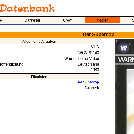
me
Darsteller
Crew
Medien
S
Der Supercop
Allgemeine Angaben
VHS
WGV 61143
Warner Home Video
röffentlichung:
Deutschland
1983
Filmdaten
Der Supercop
Deutsch