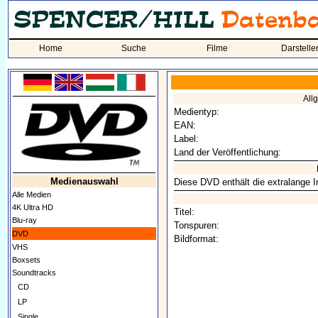
Home
Suche
Filme
Darstelle
All
Medientyp:
EAN:
Label:
Land der Veröffentlichung:
Medienauswahl
Diese DVD enthält die extralange 
Alle Medien
4K Ultra HD
Titel:
Blu-ray
Tonspuren:
DVD
Bildformat:
VHS
Boxsets
Soundtracks
CD
LP
Single