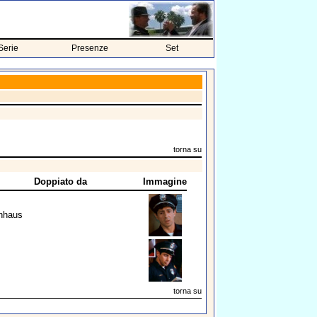
Serie
Presenze
Set
torna su
Doppiato da
Immagine
enhaus
torna su