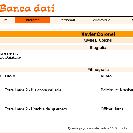
 Film
Interpreti
Personali
Audiovisivi
Xavier Coronel
Xavier E. Coronel
Biografia
i esterni:
ovie Database
Filmografia
o
Titolo
Ruolo
Extra Large 2 - Il signore del sole
Polizist im Krank
Extra Large 2 - L'ombra del guerriero
Officer Harris
Questa pagina è stata visitata 15891. volte.