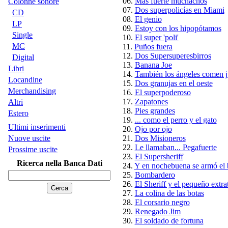
06.
Mas fuerte muchachos
Colonne sonore
07.
Dos superpolicías en Miami
CD
08.
El genio
LP
09.
Estoy con los hipopótamos
Single
10.
El super 'poli'
MC
11.
Puños fuera
12.
Dos Supersuperesbirros
Digital
13.
Banana Joe
Libri
14.
También los ángeles comen j
Locandine
15.
Dos granujas en el oeste
Merchandising
16.
El superpoderoso
17.
Zapatones
Altri
18.
Pies grandes
Estero
19.
... como el perro y el gato
Ultimi inserimenti
20.
Ojo por ojo
Nuove uscite
21.
Dos Misioneros
22.
Le llamaban... Pegafuerte
Prossime uscite
23.
El Supersheriff
Ricerca nella Banca Dati
24.
Y en nochebuena se armó el 
25.
Bombardero
26.
El Sheriff y el pequeño extrat
27.
La colina de las botas
28.
El corsario negro
29.
Renegado Jim
30.
El soldado de fortuna