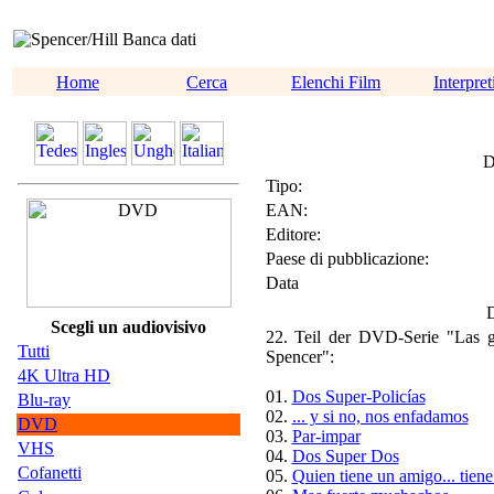
Home
Cerca
Elenchi Film
Interpret
D
Tipo:
EAN:
Editore:
Paese di pubblicazione:
Data
D
Scegli un audiovisivo
22. Teil der DVD-Serie "Las g
Tutti
Spencer":
4K Ultra HD
01.
Dos Super-Policías
Blu-ray
02.
... y si no, nos enfadamos
DVD
03.
Par-impar
VHS
04.
Dos Super Dos
Cofanetti
05.
Quien tiene un amigo... tiene