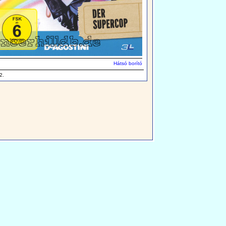
Hátsó borító
2.