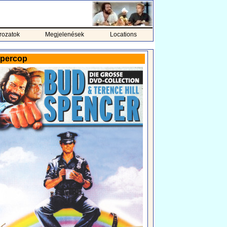
rozatok
Megjelenések
Locations
Supercop