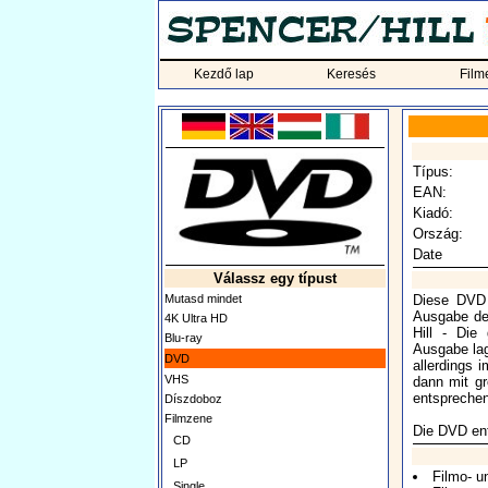
Kezdő lap
Keresés
Film
Típus:
EAN:
Kiadó:
Ország:
Date
Válassz egy típust
Mutasd mindet
Diese DVD 
Ausgabe de
4K Ultra HD
Hill - Die
Blu-ray
Ausgabe l
DVD
allerdings 
VHS
dann mit g
entsprechen
Díszdoboz
Filmzene
Die DVD en
CD
LP
Filmo- u
Single