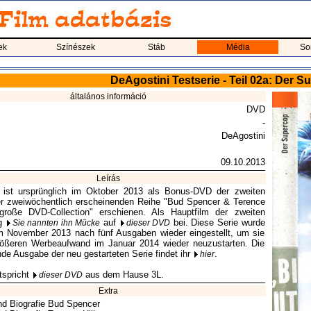
ek
Színészek
Stáb
Média
So
DeAgostini Testserie - Teil 02a: Der 
általános információ
DVD
-
DeAgostini
09.10.2013
Leírás
ist ursprünglich im Oktober 2013 als Bonus-DVD der zweiten
r zweiwöchentlich erscheinenden Reihe "Bud Spencer & Terence
 große DVD-Collection" erschienen. Als Hauptfilm der zweiten
ag
auf
bei. Diese Serie wurde
Sie nannten ihn Mücke
dieser DVD
im November 2013 nach fünf Ausgaben wieder eingestellt, um sie
rößeren Werbeaufwand im Januar 2014 wieder neuzustarten. Die
de Ausgabe der neu gestarteten Serie findet ihr
.
hier
tspricht
aus dem Hause 3L.
dieser DVD
Extra
nd Biografie Bud Spencer