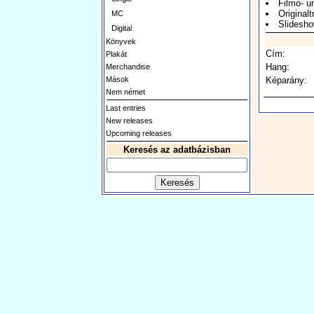
Filmo- u
Originaltr
MC
Slidesh
Digital
Könyvek
Cím:
Plakát
Hang:
Merchandise
Mások
Képarány:
Nem német
Last entries
New releases
Upcoming releases
Keresés az adatbázisban