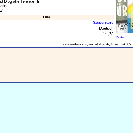
nd Biografie Terence Hill
ailer
ow
Film
Szuperzsaru
Deutsch
1:1,78
Borító
Erre a médiára ennyien voltak eddig kíváncsiak: 857