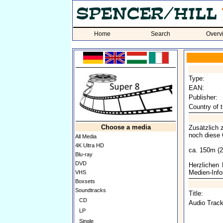
Home
Search
Overv
Type:
EAN:
Publisher:
Country of t
Choose a media
Zusätzlich 
noch diese
All Media
4K Ultra HD
ca. 150m (2
Blu-ray
DVD
Herzlichen
Medien-Info
VHS
Boxsets
Soundtracks
Title:
CD
Audio Track
LP
Single