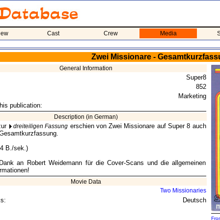
iew
Cast
Crew
Media
S
Zwei Missionare - Gesamtkurzfas
General Information
Super8
852
Marketing
his publication:
Description (in German)
zur
erschien von Zwei Missionare auf Super 8 auch
dreiteiligen Fassung
 Gesamtkurzfassung.
4 B./sek.)
 Dank an Robert Weidemann für die Cover-Scans und die allgemeinen
rmationen!
Movie Data
Two Missionaries
s:
Deutsch
Fro