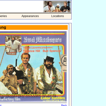
eries
Appearances
Locations
sung
nt
Back