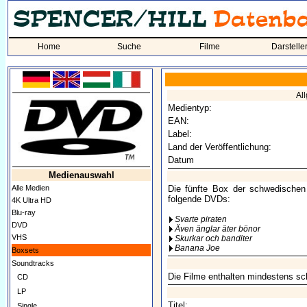
Home
Suche
Filme
Darstelle
Al
Medientyp:
EAN:
Label:
Land der Veröffentlichung:
Datum
Medienauswahl
Alle Medien
Die fünfte Box der schwedische
folgende DVDs:
4K Ultra HD
Blu-ray
Svarte piraten
DVD
Även änglar äter bönor
VHS
Skurkar och banditer
Banana Joe
Boxsets
Soundtracks
Die Filme enthalten mindestens sch
CD
LP
Titel:
Single